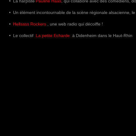
• La harpiste
Pauline Haas
, qui collabore avec des comédiens, 
• Un élément incontournable de la scène régionale alsacienne, le
•
Hellsass Rockers
, une web radio qui décoiffe !
• Le collectif
La petite Echarde
à Didenheim dans le Haut-Rhin